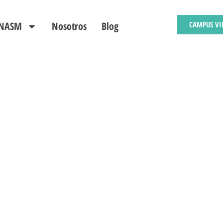
s NASM
Nosotros
Blog
CAMPUS VI
RUDA
señar