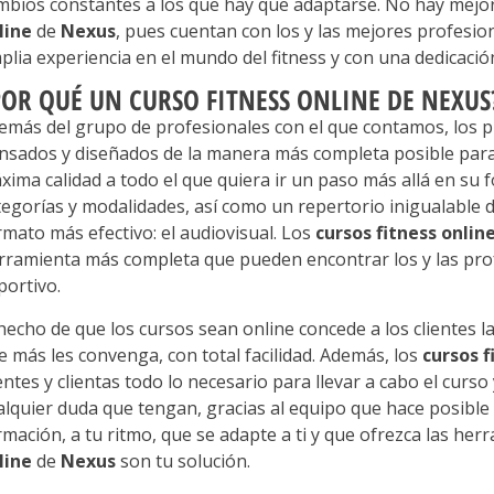
mbios constantes a los que hay que adaptarse. No hay mejo
line
de
Nexus
, pues cuentan con los y las mejores profesion
plia experiencia en el mundo del fitness y con una dedicació
POR QUÉ UN CURSO FITNESS ONLINE DE NEXUS
emás del grupo de profesionales con el que contamos, los p
nsados y diseñados de la manera más completa posible para o
xima calidad a todo el que quiera ir un paso más allá en su
tegorías y modalidades, así como un repertorio inigualable 
rmato más efectivo: el audiovisual. Los
cursos fitness onlin
rramienta más completa que pueden encontrar los y las pro
portivo.
 hecho de que los cursos sean online concede a los clientes 
e más les convenga, con total facilidad. Además, los
cursos f
ientes y clientas todo lo necesario para llevar a cabo el curso
alquier duda que tengan, gracias al equipo que hace posibl
rmación, a tu ritmo, que se adapte a ti y que ofrezca las he
line
de
Nexus
son tu solución.