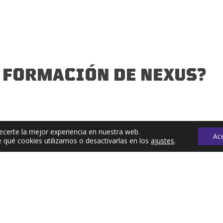
 FORMACIÓN DE NEXUS?
ecerte la mejor experiencia en nuestra web.
Ac
qué cookies utilizamos o desactivarlas en los
ajustes
.
FORMACIÓN FITNESS
OTRAS FORMAC
ONLINE
FITNESS
Cursos de Actividades Dirigidas
Formación Presencial
Cursos de Aquafitness
Formación In Company