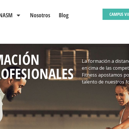
s NASM
Nosotros
Blog
CAMPUS VI
MACIÓN
La formación a distan
ROFESIONALES
en cima de las compet
Fitness apostamos por
talento de nuestros f