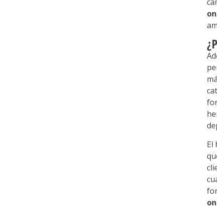
ca
on
am
¿
Ad
pe
má
ca
fo
he
de
El
qu
cl
cu
fo
on